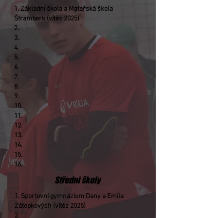
1. Základní škola a Mateřská škola
Štramberk
(vítěz 2025
)
2.
3.
4.
5.
6.
7.
8.
9.
10.
11.
12.
13.
14.
15.
16.
Středni školy
1. Sportovní gymnázium Dany a Emila
Zátopkových (vítěz 2025)
2.