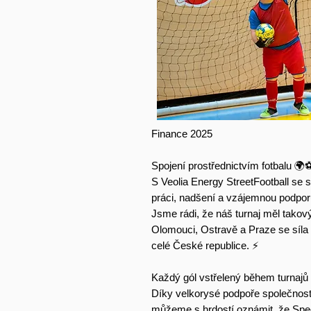
Finance 2025
Spojení prostřednictvím fotbalu 🌍⚽
S Veolia Energy StreetFootball se
práci, nadšení a vzájemnou podpor
Jsme rádi, že náš turnaj měl tako
Olomouci, Ostravě a Praze se síla p
celé České republice. ⚡️
Každý gól vstřelený během turnaj
Díky velkorysé podpoře společnost
můžeme s hrdostí oznámit, že Spe