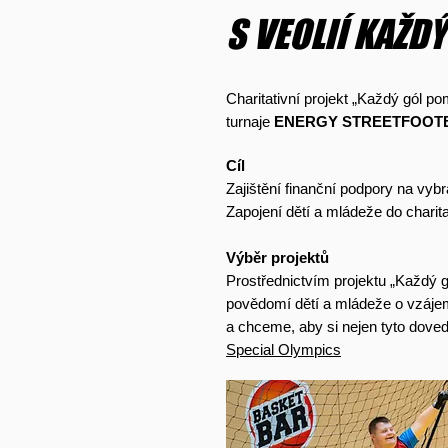
S VEOLIÍ KAŽD
Charitativní projekt „Každý gól p
turnaje
ENERGY STREETFOOTB
Cíl
Zajištění finanční podpory na vyb
Zapojení dětí a mládeže do charita
Výběr projektů
Prostřednictvím projektu „Každý 
povědomí dětí a mládeže o vzájem
a chceme, aby si nejen tyto doved
Special Olympics