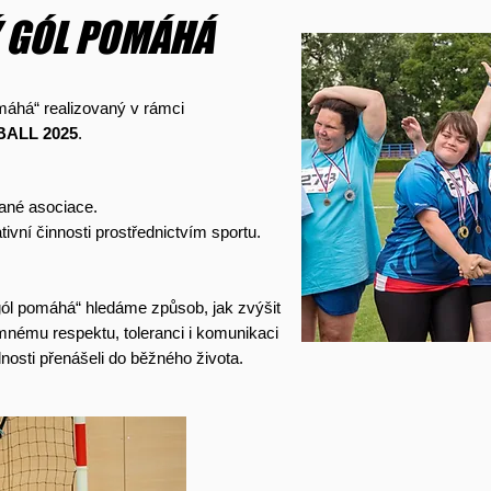
Ý GÓL POMÁHÁ
omáhá“ realizovaný v rámci
ALL 2025
.
rané asociace.
tivní činnosti prostřednictvím sportu.
gól pomáhá“ hledáme způsob, jak zvýšit
nému respektu, toleranci i komunikaci
nosti přenášeli do běžného života.