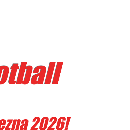
tball
ezna 2026!