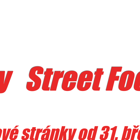
 Street Foo
PŘIHLÁŠKA NA TURNAJ
é stránky od 31. bř