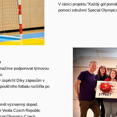
V rámci projektu "Každý gól pomá
pomoci sdružení Special Olympics
️
 snažíme podporovat týmovou
u.
vý úspěch! Díky zápasům v
ouličního fotbalu rozšířila po
ů měl významný dopad.
i Veolia Czech Republic
cial Olympics Czech